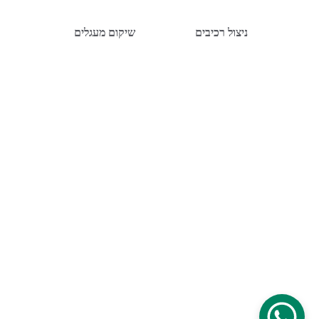
ניצול רכיבים 
שיקום מעגלים 
הלחמות מיקרו אלקטרוניקה מדויקות, 
שיקום ותיקון של מעגלים מורכבים 
ורכיבים אלקטרוניים מכל סוג 
054-255-6343
service@dalytech.co.il
https://www.xplace.com/il/u/dalytech